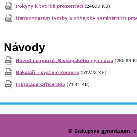
Pokyny k tvorbě prezentací
(248.19 KB)
Harmonogram tvorby a obhajoby seminárních pra
Návody
Návod na použití Biskupského gymnázia
(285.99 K
Bakaláři - systém Komens
(512.23 KB)
Instalace Office 365
(71.41 KB)
© Biskupské gymnázium, cí