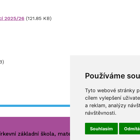
cí 2025/26
(121.85 KB)
B)
Používáme sou
Tyto webové stránky po
cílem vylepšení uživat
a reklam, analýzy návš
návštěvnosti.
Souhlasím
Odmít
rkevní základní škola, mateřská škola a základní umě