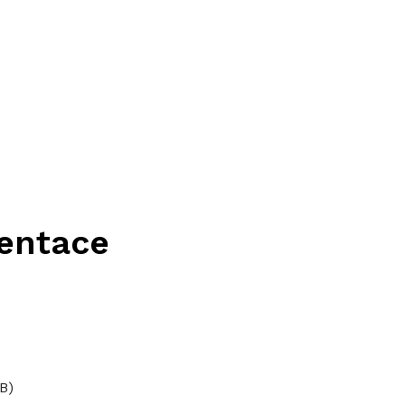
zentace
B)