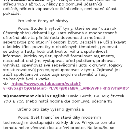
středu 14.20 až 15.55, někdy po domluvě účastníků
odlišně, některá zápasová setkání online, není nutná účast
pokaždé.
Pro koho: Primy až oktávy
Popis: Studenti vytvoří týmy, které se asi 4x za rok
účastnípohárů debatní ligy. Tato zábavná a mnohostranně
užitečná aktivita přináší řadu dovedností a možností
seberozvoje pro studijní i osobní život. Debatéři se učí získávat
a kriticky třídit poznatky o ohlášených tématech, pracovat
se zdroji a fakty, hodnotit kvalitu, váhu a spolehlivost
informací, kriticky myslet, správně formulovat argumenty,
naslouchat druhým, vystupovat před publikem, prohrávat i
vyhrávat, upevňovat své sebevědomí i úctu k druhým, logicky
strukturovat svůj projev, spolupracovat v týmu. Zajímavé je i
zažít společenství velice zajímavých vrstevníků z řady
zajímavých škol. Ukázka
viz-
https://www.youtube.com/watch?
v=Gv5ag7OjOrM&list=PLV6FjB0sMBV_LVNkWVFHKhSYvfnMR5
18) Investment club in English:
David Burch, BA, MS; čtvrtek
7:10 a 7:55 (nebo nultá hodina dle domluvy), učebna 112
Určeno pro žáky vyššího gymnázia
Popis: Svět financí se stává díky moderním
technologiím dostupnější než kdy dříve. Při výuce tomuto
tématu nelze věnovat dostatečný prostor. Na kroužku se