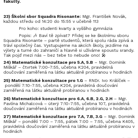
fakulty.
23) Školní sbor Squadra Risonante:
Mgr. František Novák,
každou středu od 14:20 do 15:55 v učebně 113
Pro koho: studenti kvarty a vyššího gymnázia
Popis: 🎶 Baví tě zpívat? Přidej se ke školnímu sboru
Squadra Risonante – partě studentů, která spolu ráda zpívá a
tráví společný čas. Vystupujeme na akcích školy, jezdíme na
výlety a turné do zahraničí a hlavně si užíváme spoustu srandy.
Tak pojď mezi nás – bez tebe to nebude ono! 🎤
24) Matematické konzultace pro 5.A, 5.B
– Mgr. Dominik
Miškář – čtvrtek 7:00-7:55, učebna K204, pravidelná
doučování zaměřená na látku aktuálně probíranou v hodinách
25) Matematické konzultace pro 1.G
– RNDr. Ivo Králíček –
pondělí 7:10-7:55, učebna K204, pravidelná doučování
zaměřená na látku aktuálně probíranou v hodinách
26) Matematické konzultace pro 6.A, 6.B, 2.G, 2.H
– Mgr.
Pavlína Michalcová – úterý 7:10-7:55, učebna 107, pravidelná
doučování zaměřená na látku aktuálně probíranou v hodinách
27) Matematické konzultace pro 7.A, 7.B, 3.G
– Mgr. Dominik
Miškář – pondělí 7:00 – 7:55, pátek 7:00 – 7:55, učebna K405,
pravidelná doučování zaměřená na látku aktuálně probíranou v
hodinách