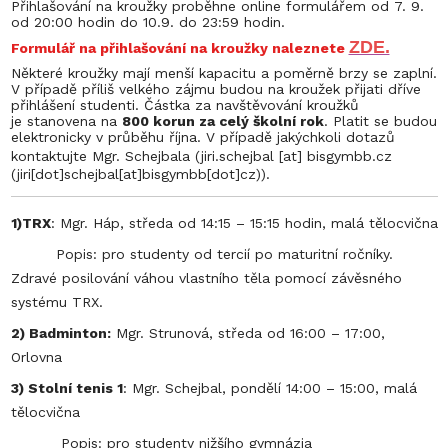
Přihlašování na kroužky proběhne online formulářem od 7. 9.
od 20:00 hodin do 10.9. do 23:59 hodin.
ZDE.
Formulář na přihlašování na kroužky naleznete
Některé kroužky mají menší kapacitu a poměrně brzy se zaplní.
V případě příliš velkého zájmu budou na kroužek přijati dříve
přihlášení studenti. Částka za navštěvování kroužků
je stanovena na
800 korun za celý školní rok
. Platit se budou
elektronicky v průběhu října. V případě jakýchkoli dotazů
kontaktujte Mgr. Schejbala
(
jiri.schejbal
[at]
bisgymbb.cz
(jiri[dot]schejbal[at]bisgymbb[dot]cz)
).
1)TRX
: Mgr. Háp, středa od 14:15 – 15:15 hodin, malá tělocvična
Popis: pro studenty od tercií po maturitní ročníky.
Zdravé posilování váhou vlastního těla pomocí závěsného
systému TRX.
2) Badminton:
Mgr. Strunová, středa od 16:00 – 17:00,
Orlovna
3) Stolní tenis 1
: Mgr. Schejbal, pondělí 14:00 – 15:00, malá
tělocvična
Popis: pro studenty nižšího gymnázia