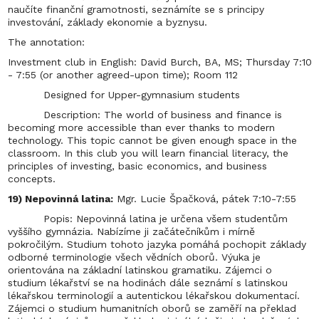
naučíte finanční gramotnosti, seznámíte se s principy
investování, základy ekonomie a byznysu.
The annotation:
Investment club in English: David Burch, BA, MS; Thursday 7:10
- 7:55 (or another agreed-upon time); Room 112
Designed for Upper-gymnasium students
Description: The world of business and finance is
becoming more accessible than ever thanks to modern
technology. This topic cannot be given enough space in the
classroom. In this club you will learn financial literacy, the
principles of investing, basic economics, and business
concepts.
19) Nepovinná latina:
Mgr. Lucie Špačková, pátek 7:10-7:55
Popis: Nepovinná latina je určena všem studentům
vyššího gymnázia. Nabízíme ji začátečníkům i mírně
pokročilým. Studium tohoto jazyka pomáhá pochopit základy
odborné terminologie všech vědních oborů. Výuka je
orientována na základní latinskou gramatiku. Zájemci o
studium lékařství se na hodinách dále seznámí s latinskou
lékařskou terminologií a autentickou lékařskou dokumentací.
Zájemci o studium humanitních oborů se zaměří na překlad