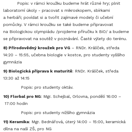
Popis: v rámci kroužku budeme hrát různé hry; plnit
laboratorní úkoly - pracovat s mikroskopem, sbírkami
a herbáři; povídat si a tvořit zajímavé modely či učební
pomůcky. V rámci kroužku se také budeme připravovat
na Biologickou olympiádu /projdeme příručku k BiO/ a budeme
se připravovat na soutěž v poznávání. Časté výlety do terénu.
8) Přírodovědný kroužek pro VG
– RNDr. Králíček, středa
14:20 – 15:55, učebna biologie v kostce, pro studenty vyššího
gymnázia
9) Biologická příprava k maturitě
: RNDr. Králíček, středa
13:30 až 14:15
Popis: pro studenty oktáv.
10) Florbal pro NG
: Mgr. Schejbal, Orlovna, pondělí 16:00 –
17:00 hodin
Popis: pro studenty nižšího gymnázia
11) Keramika
: Mgr. Bednářová, úterý 14:00 – 15:00, keramická
dílna na naší ZŠ, pro NG