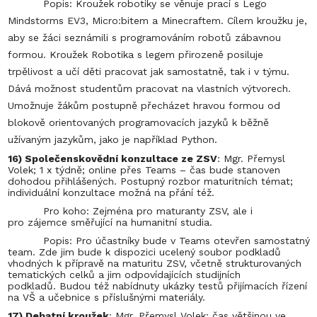
Popis: Kroužek robotiky se věnuje prací s Lego
Mindstorms EV3, Micro:bitem a Minecraftem. Cílem kroužku je,
aby se žáci seznámili s programováním robotů zábavnou
formou. Kroužek Robotika s legem přirozeně posiluje
trpělivost a učí děti pracovat jak samostatně, tak i v týmu.
Dává možnost studentům pracovat na vlastních výtvorech.
Umožnuje žákům postupně přecházet hravou formou od
blokově orientovaných programovacích jazyků k běžně
užívaným jazykům, jako je například Python.
16) Společenskovědní konzultace ze ZSV
: Mgr. Přemysl
Volek; 1 x týdně; online přes Teams – čas bude stanoven
dohodou přihlášených. Postupný rozbor maturitních témat;
individuální konzultace možná na přání též.
Pro koho: Zejména pro maturanty ZSV, ale i
pro zájemce směřující na humanitní studia.
Popis: Pro účastníky bude v Teams otevřen samostatný
team. Zde jim bude k dispozici ucelený soubor podkladů
vhodných k přípravě na maturitu ZSV, včetně strukturovaných
tematických celků a jim odpovídajících studijních
podkladů. Budou též nabídnuty ukázky testů přijímacích řízení
na VŠ a učebnice s příslušnými materiály.
17) Debatní kroužek
: Mgr. Přemysl Volek: čas většinou ve