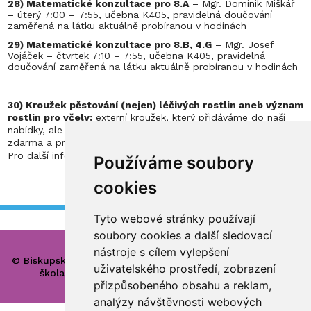
28) Matematické konzultace pro 8.A
– Mgr. Dominik Miškář
– úterý 7:00 – 7:55, učebna K405, pravidelná doučování
zaměřená na látku aktuálně probíranou v hodinách
29) Matematické konzultace pro 8.B, 4.G
– Mgr. Josef
Vojáček – čtvrtek 7:10 – 7:55, učebna K405, pravidelná
doučování zaměřená na látku aktuálně probíranou v hodinách
30) Kroužek pěstování (nejen) léčivých rostlin aneb význam
rostlin pro včely:
externí kroužek, který přidáváme do naší
nabídky, ale je veden lektory z farmaceutické fakulty, je
zdarma a probíhat bude v botanické zahradě léčivých rostlin.
ZDE
.
Pro další informace klikněte
Používáme soubory
cookies
Tyto webové stránky používají
soubory cookies a další sledovací
nástroje s cílem vylepšení
© Biskupské gymnázium, církevní základní škola, mateřská
uživatelského prostředí, zobrazení
škola a základní umělecká škola Hradec Králové
přizpůsobeného obsahu a reklam,
analýzy návštěvnosti webových