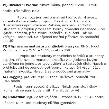
12) Divadelní tvorba
: Ziková Šárka, pondělí 16:00 – 17:30
hodin, tělocvična BIGY
Popis: rozvíjení performativní tvořivosti. Hravost,
autenticita hereckého projevu. Pohotovost trénovaná
divadelními improvizacemi. Zábava, uvolnění, endorfin.
Studenti si projdou procesem tvorby divadelní inscenace – od
výběru námětu, přes tvorbu scénáře, zkoušení - až po
veřejnou produkci. Se zájemci možná příprava na recitační
soutěž
13) Příprava na maturitu z anglického jazyka:
RNDr. Nicol
Venclová, úterý 15:10 – 15:55, učebna 108
Popis: pro studenty maturitních ročníků a studenty
septim. Příprava na maturitní zkoušku z anglického jazyka
zaměřená na jednotlivé typy cvičení a testových úloh. Nácvik a
prohlubování dovedností potřebných ke splnění všech částí
maturitní zkoušky. Nejedná se o doučování gramatiky.
14) Jogging pro VG
: Mgr. Zuzana Hrušková, pondělí 7:00 –
7:45 hodin
Popis: ranní společný výklus. Někdy pomalu, někdy
rychle, jak se nám bude chtít. Pro studenty VG.
15) Robotika:
Mgr. Josef Vojáček – středa 14:15 – 15:45 hodin,
učebna K105, pro studenty nižšího gymnázia