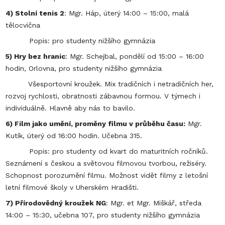
4) Stolní tenis 2
: Mgr. Háp, úterý 14:00 – 15:00, malá
tělocvična
Popis: pro studenty nižšího gymnázia
5) Hry bez hranic
: Mgr. Schejbal, pondělí od 15:00 – 16:00
hodin, Orlovna, pro studenty nižšího gymnázia
Všesportovní kroužek. Mix tradičních i netradičních her,
rozvoj rychlosti, obratnosti zábavnou formou. V týmech i
individuálně. Hlavně aby nás to bavilo.
6) Film jako umění, proměny filmu v průběhu času:
Mgr.
Kutík, úterý od 16:00 hodin. Učebna 315.
Popis: pro studenty od kvart do maturitních ročníků.
Seznámení s českou a světovou filmovou tvorbou, režiséry.
Schopnost porozumění filmu. Možnost vidět filmy z letošní
letní filmové školy v Uherském Hradišti.
7) Přírodovědný kroužek NG
: Mgr. et Mgr. Miškář, středa
14:00 – 15:30, učebna 107, pro studenty nižšího gymnázia