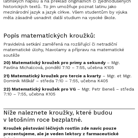
latinských nápisů a na překlad originálních či zjednodušených
historických textů. To jim umožňuje poznat latinu jako
mezinárodní jazyk a jazyk církve. Všem studentům by výuka
měla zásadně usnadnit další studium na vysoké škole.
Popis matematických kroužků:
Pravidelná setkání zaměřená na rozšiřující či netradiční
matematické úlohy, hlavolamy a přípravu na matematické
soutěže
20) Matematický kroužek pro primy a sekundy
– Mgr.
Pavlína Michalcová, pondělí 7:10 – 7:55, učebna K105
21) Matematický kroužek pro tercie a kvarty
– Mgr. et Mgr.
Dominik Miškář – středa 7:10 – 7:55, učebna K405
22) Matematický kroužek pro VG
– Mgr. Petr Beneš – středa
7:10 – 7:55, učebna K105
Níže naleznete kroužky, které budou
v letošním roce bezplatné.
Kroužek pěstování léčivých rostlin zde navíc pouze
prezentujeme, ale je veden lektory z farmaceutické