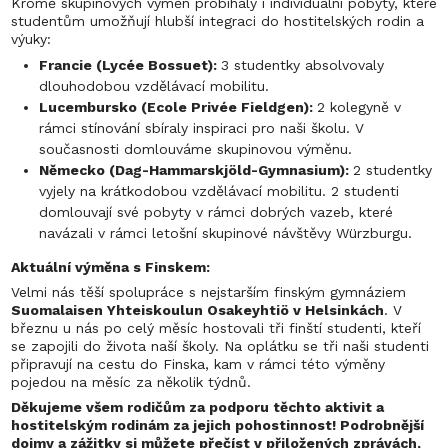
Kromě skupinových výměn probíhaly i individuální pobyty, které
studentům umožňují hlubší integraci do hostitelských rodin a
výuky:
Francie (Lycée Bossuet):
3 studentky absolvovaly
dlouhodobou vzdělávací mobilitu.
Lucembursko (Ecole Privée Fieldgen):
2 kolegyně v
rámci stínování sbíraly inspiraci pro naši školu. V
současnosti domlouváme skupinovou výměnu.
Německo (Dag-Hammarskjöld-Gymnasium):
2 studentky
vyjely na krátkodobou vzdělávací mobilitu. 2 studenti
domlouvají své pobyty v rámci dobrých vazeb, které
navázali v rámci letošní skupinové návštěvy Würzburgu.
Aktuální výměna s Finskem:
Velmi nás těší spolupráce s nejstarším finským gymnáziem
Suomalaisen Yhteiskoulun Osakeyhtiö v Helsinkách
. V
březnu u nás po celý měsíc hostovali tři finští studenti, kteří
se zapojili do života naší školy. Na oplátku se tři naši studenti
připravují na cestu do Finska, kam v rámci této výměny
pojedou na měsíc za několik týdnů.
Děkujeme všem rodičům za podporu těchto aktivit a
hostitelským rodinám za jejich pohostinnost! Podrobnější
dojmy a zážitky si můžete přečíst v přiložených zprávách,