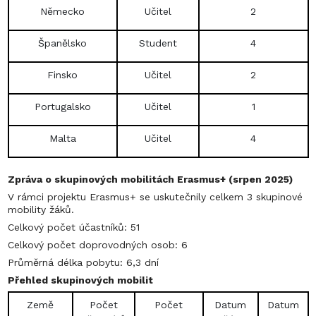
Německo
Učitel
2
Španělsko
Student
4
Finsko
Učitel
2
Portugalsko
Učitel
1
Malta
Učitel
4
Zpráva o skupinových mobilitách Erasmus+ (srpen 2025)
V rámci projektu Erasmus+ se uskutečnily celkem 3 skupinové
mobility žáků.
Celkový počet účastníků: 51
Celkový počet doprovodných osob: 6
Průměrná délka pobytu: 6,3 dní
Přehled skupinových mobilit
Země
Počet
Počet
Datum
Datum