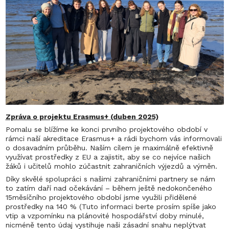
Zpráva o projektu Erasmus+ (duben 2025)
Pomalu se blížíme ke konci prvního projektového období v
rámci naší akreditace Erasmus+ a rádi bychom vás informovali
o dosavadním průběhu. Naším cílem je maximálně efektivně
využívat prostředky z EU a zajistit, aby se co nejvíce našich
žáků i učitelů mohlo zúčastnit zahraničních výjezdů a výměn.
Díky skvělé spolupráci s našimi zahraničními partnery se nám
to zatím daří nad očekávání – během ještě nedokončeného
15měsíčního projektového období jsme využili přidělené
prostředky na 140 % (Tuto informaci berte prosím spíše jako
vtip a vzpomínku na plánovité hospodářství doby minulé,
nicméně tento údaj vystihuje naši zásadní snahu neplýtvat