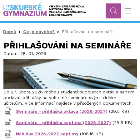
Drobečková navigace
Domů
Co je nového?
Přihlašování na semináře
PŘIHLAŠOVÁNÍ NA SEMINÁŘE
Datum:
28. 01. 2026
Do 27. února 2026 mohou studenti budoucích oktáv a septim
podávat přihlášky na volitelné semináře svým třídním
učitelům. Více informací najdete v přiložených dokumentech.
Semináře - přihláška oktáva (2026-2027)
(29.5 KB)
Semináře - přihláška septima (2026-2027)
(28.5 KB)
Nabídka 2026-2027 septimy
(108.16 KB)