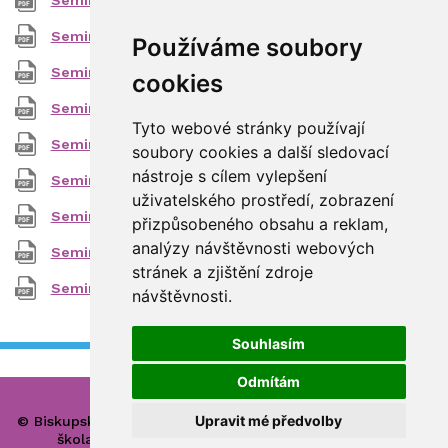
Seminar_z_latinskeho_jazyka.pdf
(109.06 KB)
Používáme soubory
Seminar_z_matematiky_dvoulety.pdf
(105.88 KB)
cookies
Seminar_z_nemeckeho_jazyka.pdf
(113.44 KB)
Tyto webové stránky používají
Seminar_z_politologie.pdf
(133.21 KB)
soubory cookies a další sledovací
nástroje s cílem vylepšení
Seminar_z_psychologie.pdf
(120.36 KB)
uživatelského prostředí, zobrazení
Seminar_z_religionistiky.pdf
(174.75 KB)
přizpůsobeného obsahu a reklam,
analýzy návštěvnosti webových
Seminar_ze_spanelskeho_jazyka.pdf
(100.44 KB)
stránek a zjištění zdroje
Seminar_ze_zemepisu.pdf
(74.58 KB)
návštěvnosti.
Souhlasím
Odmítám
Upravit mé předvolby
© Biskupské gymnázium, církevní základní škola, mateřská
škola a základní umělecká škola Hradec Králové