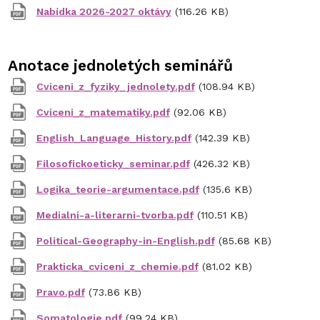
Nabídka 2026-2027 oktávy
(116.26 KB)
Anotace jednoletých seminářů
Cviceni_z_fyziky_jednolety.pdf
(108.94 KB)
Cviceni_z_matematiky.pdf
(92.06 KB)
English_Language_History.pdf
(142.39 KB)
Filosofickoeticky_seminar.pdf
(426.32 KB)
Logika_teorie-argumentace.pdf
(135.6 KB)
Medialni-a-literarni-tvorba.pdf
(110.51 KB)
Political-Geography-in-English.pdf
(85.68 KB)
Prakticka_cviceni_z_chemie.pdf
(81.02 KB)
Pravo.pdf
(73.86 KB)
Somatologie.pdf
(99.24 KB)