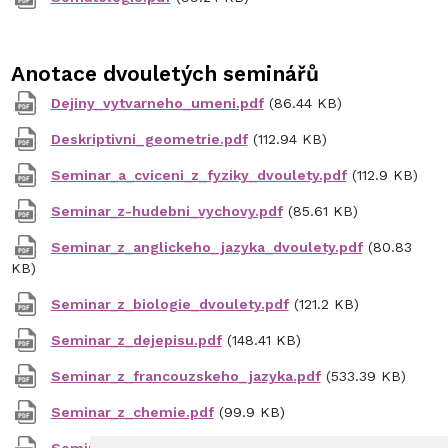
Anotace dvouletých seminářů
Dejiny_vytvarneho_umeni.pdf
(86.44 KB)
Deskriptivni_geometrie.pdf
(112.94 KB)
Seminar_a_cviceni_z_fyziky_dvoulety.pdf
(112.9 KB)
Seminar_z-hudebni_vychovy.pdf
(85.61 KB)
Seminar_z_anglickeho_jazyka_dvoulety.pdf
(80.83
KB)
Seminar_z_biologie_dvoulety.pdf
(121.2 KB)
Seminar_z_dejepisu.pdf
(148.41 KB)
Seminar_z_francouzskeho_jazyka.pdf
(533.39 KB)
Seminar_z_chemie.pdf
(99.9 KB)
Seminar_z_informatiky.pdf
(130.48 KB)