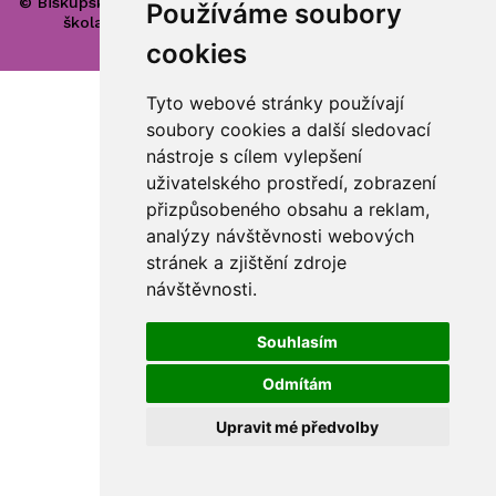
© Biskupské gymnázium, církevní základní škola, mateřská
Používáme soubory
škola a základní umělecká škola Hradec Králové
cookies
Tyto webové stránky používají
soubory cookies a další sledovací
nástroje s cílem vylepšení
uživatelského prostředí, zobrazení
přizpůsobeného obsahu a reklam,
analýzy návštěvnosti webových
stránek a zjištění zdroje
návštěvnosti.
Souhlasím
Odmítám
Upravit mé předvolby