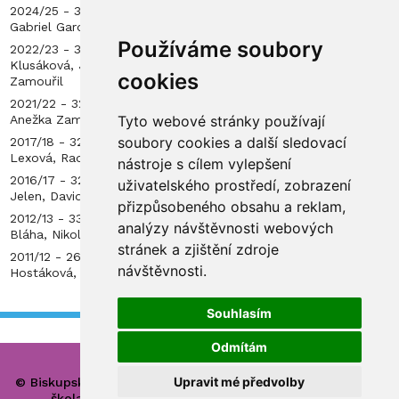
2024/25 - 38. místo (mezi 144 týmy) Jan Dresler, Martin
Gabriel Gardea, Dalibor Golka, Jan Reschel, Jan Vestfál
Používáme soubory
2022/23 - 38. místo (mezi 135 týmy) Matyáš Hercík, Barbora
Klusáková, Jan Maňaska, Anežka Zamouřilová, Jáchym
cookies
Zamouřil
2021/22 - 32. místo (mezi 116 týmy) Erik Doležal, Jan Maňaska,
Anežka Zamouřilová, Jáchym Zamouřil, Veronika Horáková
Tyto webové stránky používají
soubory cookies a další sledovací
2017/18 - 32. místo (mezi 139 týmy) Jakub Jelen, Karolína
Lexová, Radovan Picek, Václav Voltr, Veronika Zámečníková
nástroje s cílem vylepšení
2016/17 - 32. místo (mezi 137 týmy) Ondřej Daneš, Jakub
uživatelského prostředí, zobrazení
Jelen, David Novák, Václav Voltr, Adrien Zámečník
přizpůsobeného obsahu a reklam,
2012/13 - 33. místo (mezi 81 týmy) Eliška Beránková, Petr
analýzy návštěvnosti webových
Bláha, Nikola Foffová, David Suchánek, Dominik Vach
stránek a zjištění zdroje
2011/12 - 26. místo (mezi 142 týmy) František Divecký, Tereza
návštěvnosti.
Hostáková, Ondřej Hromádka, Marek Lisý, Dominik Vach
Souhlasím
Odmítám
Upravit mé předvolby
© Biskupské gymnázium, církevní základní škola, mateřská
škola a základní umělecká škola Hradec Králové