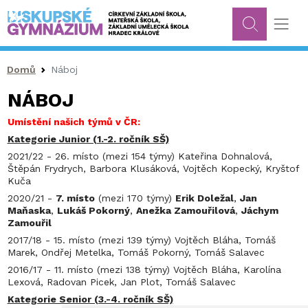
Drobečková navigace
Domů
Náboj
NÁBOJ
Umístění našich týmů v ČR:
Kategorie Junior (1.-2. ročník SŠ)
2021/22 - 26. místo (mezi 154 týmy) Kateřina Dohnalová,
Štěpán Frydrych, Barbora Klusáková, Vojtěch Kopecký, Kryštof
Kuča
2020/21 -
7. místo
(mezi 170 týmy)
Erik Doležal
,
Jan
Maňaska
,
Lukáš Pokorný
,
Anežka Zamouřilová
,
Jáchym
Zamouřil
2017/18 - 15. místo (mezi 139 týmy) Vojtěch Bláha, Tomáš
Marek, Ondřej Metelka, Tomáš Pokorný, Tomáš Salavec
2016/17 - 11. místo (mezi 138 týmy) Vojtěch Bláha, Karolína
Lexová, Radovan Picek, Jan Plot, Tomáš Salavec
Kategorie Senior (3.-4. ročník SŠ)