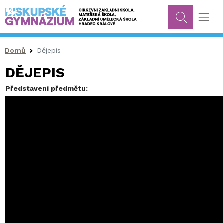
Drobečková navigace
Domů
Dějepis
DĚJEPIS
Představení předmětu: