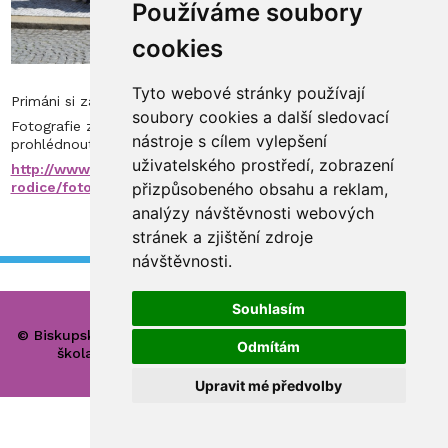
Používáme soubory
cookies
Tyto webové stránky používají
Primáni si zahráli na varhany v katedrále Svatého Ducha.
soubory cookies a další sledovací
Fotografie zprostředkující tento nevšední zážitek si můžete
nástroje s cílem vylepšení
prohlédnout zde:
uživatelského prostředí, zobrazení
http://www.bisgymbb.cz/pro-studenty-
rodice/fotogalerie/primani-v-katedrale-svateho-ducha
přizpůsobeného obsahu a reklam,
analýzy návštěvnosti webových
stránek a zjištění zdroje
návštěvnosti.
Souhlasím
© Biskupské gymnázium, církevní základní škola, mateřská
Odmítám
škola a základní umělecká škola Hradec Králové
Upravit mé předvolby