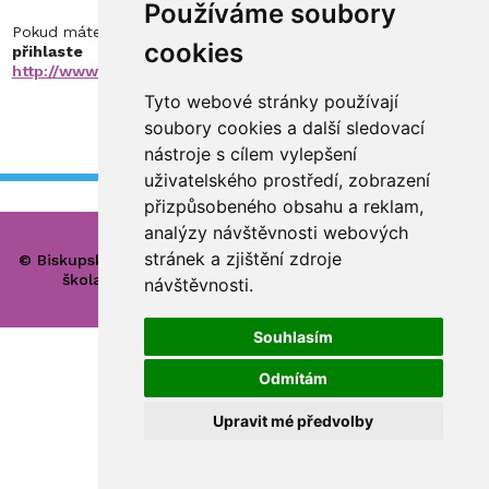
Používáme soubory
Pokud máte zájem o výuku některého z nabízených předmětů,
cookies
přihlaste se do 25. 6. 2018
vyplněním
formuláře -
http://www.bisgymbb.cz/prihlaseni-na-nepovinny-predmet.
Tyto webové stránky používají
soubory cookies a další sledovací
nástroje s cílem vylepšení
uživatelského prostředí, zobrazení
přizpůsobeného obsahu a reklam,
analýzy návštěvnosti webových
stránek a zjištění zdroje
© Biskupské gymnázium, církevní základní škola, mateřská
škola a základní umělecká škola Hradec Králové
návštěvnosti.
Souhlasím
Odmítám
Upravit mé předvolby