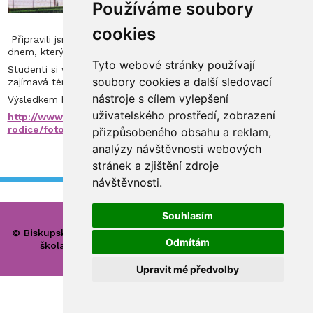
Používáme soubory
cookies
Připravili jsme pro vás fotografické ohlédnutí za projektovým
dnem, který se konal na vyšším gymnáziu dne 16.5.2019
Tyto webové stránky používají
Studenti si vybírali z bohaté nabídky projektů zaměřených na
soubory cookies a další sledovací
zajímavá témata, tradiční i méně tradiční činnosti.
nástroje s cílem vylepšení
Výsledkem byla radost z dobře vydařené společné práce.
uživatelského prostředí, zobrazení
http://www.bisgymbb.cz/pro-studenty-
rodice/fotogalerie/projektovy-den-1652019
přizpůsobeného obsahu a reklam,
analýzy návštěvnosti webových
stránek a zjištění zdroje
návštěvnosti.
Souhlasím
© Biskupské gymnázium, církevní základní škola, mateřská
Odmítám
škola a základní umělecká škola Hradec Králové
Upravit mé předvolby