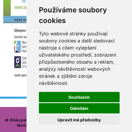
Používáme soubory
cookies
Tyto webové stránky používají
soubory cookies a další sledovací
nástroje s cílem vylepšení
uživatelského prostředí, zobrazení
přizpůsobeného obsahu a reklam,
analýzy návštěvnosti webových
stránek a zjištění zdroje
návštěvnosti.
Souhlasím
Odmítám
Upravit mé předvolby
© Biskupské gymnázium, církevní základní škola, mateřská
škola a základní umělecká škola Hradec Králové