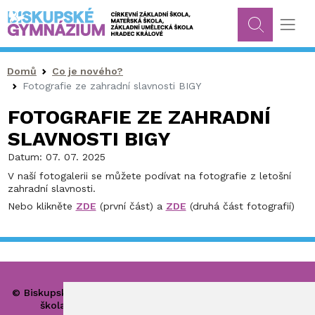
Drobečková navigace
Domů
Co je nového?
Fotografie ze zahradní slavnosti BIGY
FOTOGRAFIE ZE ZAHRADNÍ
SLAVNOSTI BIGY
Datum:
07. 07. 2025
V naší fotogalerii se můžete podívat na fotografie z letošní
zahradní slavnosti.
Nebo klikněte
ZDE
(první část) a
ZDE
(druhá část fotografií)
© Biskupské gymnázium, církevní základní škola, mateřská
škola a základní umělecká škola Hradec Králové