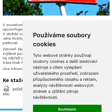
V souvislosti s plánovanou rekonstrukcí křižovatky Fortna
upozorňujeme na výrazné omezení dopravy v okolí naší školy.
Používáme soubory
V období od 1. dubna do 31. srpna budou neprůjezdné ulice
Jana Koziny a Orlické nábřeží a nebude v nich možné ani
cookies
parkovat.
Zároveň žádáme naše studenty, aby v uvedeném období dbali
zvýšené pozornosti a zachovávali svoji bezpečnost v prostoru
Tyto webové stránky používají
na nábřeží před školou, neboť tudy bude vedena objízdná
soubory cookies a další sledovací
trasa linek MHD.
nástroje s cílem vylepšení
Více infromací naleznete v přiloženém souboru.
uživatelského prostředí, zobrazení
přizpůsobeného obsahu a reklam,
Ke stažení
analýzy návštěvnosti webových
priloha_1009072868_1_22049-_fortna_-_hk.pdf
(9.14
stránek a zjištění zdroje
MB)
návštěvnosti.
Souhlasím