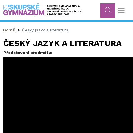
Drobečková navigace
Domů
Český jazyk a literatura
ČESKÝ JAZYK A LITERATURA
Představení předmětu: