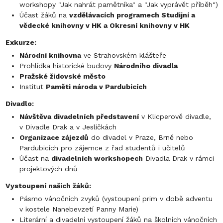
workshopy "Jak nahrát pamětníka" a "Jak vyprávět příběh")
Účast žáků na
vzdělávacích programech Studijní a
vědecké knihovny v HK a Okresní knihovny v HK
Exkurze:
Národní knihovna
ve Strahovském klášteře
Prohlídka historické budovy
Národního divadla
Pražské židovské město
Institut
Paměti národa v Pardubicích
Divadlo:
Návštěva divadelních představení
v Klicperově divadle,
v Divadle Drak a v Jesličkách
Organizace zájezdů
do divadel v Praze, Brně nebo
Pardubicích pro zájemce z řad studentů i učitelů
Účast na
divadelních workshopech
Divadla Drak v rámci
projektových dnů
Vystoupení našich žáků:
Pásmo vánočních zvyků (vystoupení prim v době adventu
v kostele Nanebevzetí Panny Marie)
Literární a divadelní vystoupení žáků na školních vánočních