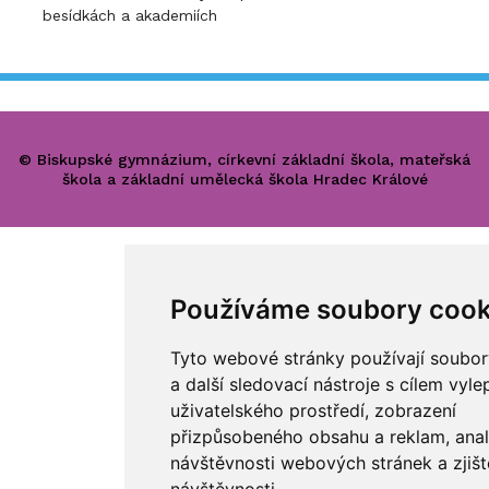
besídkách a akademiích
© Biskupské gymnázium, církevní základní škola, mateřská
škola a základní umělecká škola Hradec Králové
Používáme soubory cook
Tyto webové stránky používají soubor
a další sledovací nástroje s cílem vyle
uživatelského prostředí, zobrazení
přizpůsobeného obsahu a reklam, ana
návštěvnosti webových stránek a zjišt