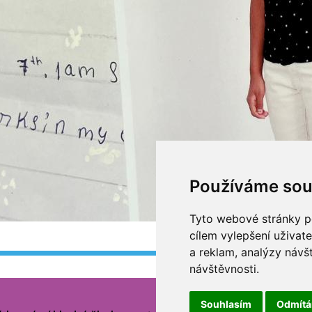
Používáme sou
Tyto webové stránky po
cílem vylepšení uživat
a reklam, analýzy návš
návštěvnosti.
Souhlasím
Odmít