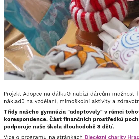
Projekt Adopce na dálku® nabízí dárcům možnost fi
nákladů na vzdělání, mimoškolní aktivity a zdravo
Třídy našeho gymnázia "adoptovaly" v rámci tohot
korespondence.
Část finančních prostředků pochá
podporuje naše škola dlouhodobě 8 dětí.
Více o programu na stránkách
Diecézní charity Hra