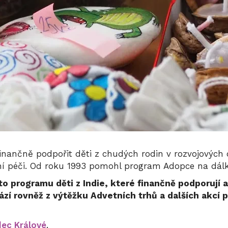
nančně podpořit děti z chudých rodin v rozvojových 
tní péči. Od roku 1993 pomohl program Adopce na dálk
o programu děti z Indie, které finančně podporují a
zí rovněž z výtěžku Advetních trhů a dalších akcí 
dec Králové
.